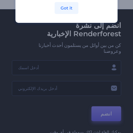
Got it
انضم إلى نشرة
Renderforest الإخبارية
كن من بين أوائل من يستلمون أحدث أخبارنا
وعروضنا
انضم
يمكنك إلغاء اشتراكك بسهولة في أي وقت.