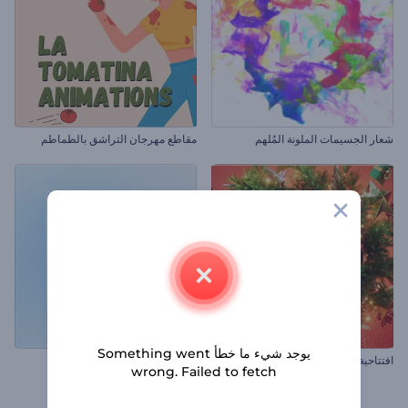
شعار الجسيمات الملونة المُلهم
مقاطع مهرجان التراشق بالطماطم
يوجد شيء ما خطأ Something went
افتتاحية كرة الكريسماس الاحتفالية
كشف شعار لامع بسيط
wrong. Failed to fetch