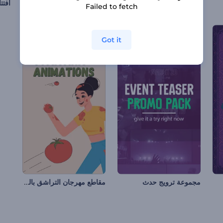
ريل يوم استقلال البرازيل
افتتاحية كريسماس مبهجة
افتت
Failed to fetch
Got it
مقاطع مهرجان التراشق بالطماطم
مجموعة ترويج حدث