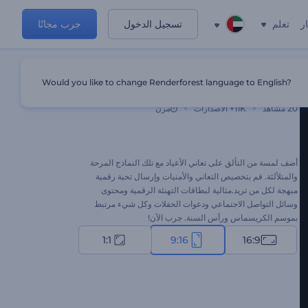
ر
تعلم
تسجيل الدخول
جرب مجانًا
Would you like to change Renderforest language to English?
تهاني الكريسماس
20
مشاهد
11K+
الاصدارات
مرن
أضف لمسة من التألق على تعاني الأعياد مع تلك النماذج المرحة
والمتلألئة. قم بتخصيص التعاني والأمنيات وإرسال تحية رقمية
مبهجة لكل من تريد.مثالية لبطاقات التهنئة الرقمية ومحتوى
وسائل التواصل الاجتماعي ودعوات الحفلات وكل شيء مرتبط
بموسم الكريسماس ورأس السنة. جرب الآن!
1:1
9:16
16:9