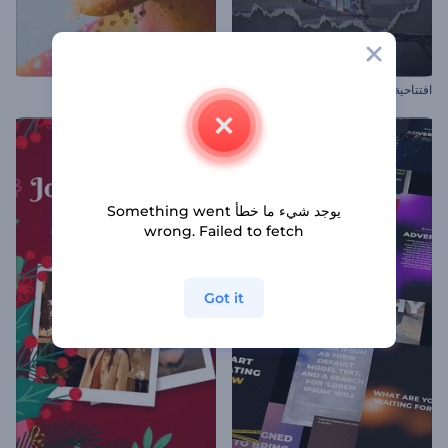
افتتاحية عناوين ورقية ممزقة
عرض شرائح الجزيئات المتناثرة
يوجد شيء ما خطأ Something went
wrong. Failed to fetch
Got it