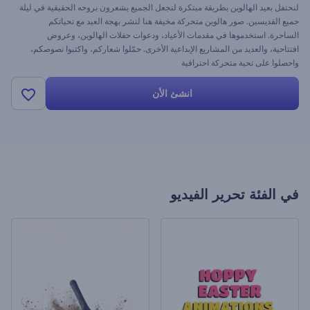
لنحتفل بعيد الهالوين بطريقة مبتكرة لنجعل الجميع يشعرون بروحه الحقيقية في ليلة
جميع القديسين. صور هالوين متحركة مخيفة هنا لنشر بهجة العيد مع تحياتكم
الساحرة. استخدموها في مقدمات الأعياد، ودعوات حفلات الهالوين، وعروض
افتتاحية، والعديد من المشاريع الإبداعية الأخرى. حمّلوا شعاركم، واكتبوا نصوصكم،
واحصلوا على تحية متحركة احترافية
(https://www.renderforest.com/animation-maker) ببضع نقرات. جرّبوها
الآن!
انشئ الأن
في الفئة
تحرير الفيديو