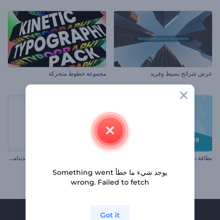
عرض شرائح بسيط وفريد
مجموعة خطوط متحركة
م
جموعة طباعة وحدات البيكسل الديناميكية
بطاقة تهنئة ليوم الطفولة
يوجد شيء ما خطأ Something went
wrong. Failed to fetch
Got it