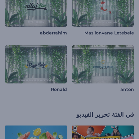
abderrahim
Masilonyane Letebele
Ronald
anton
في الفئة
تحرير الفيديو