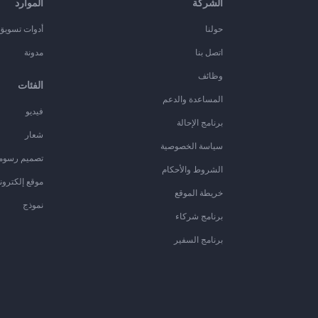
الشركة
الموارد
حولنا
أدوات تسويق ا
اتصل بنا
مدونة
وظائف
الفئات
المساعدة والدعم
فيديو
برنامج الإحالة
شعار
سياسة الخصوصية
تصميم رسوم
الشروط والأحكام
موقع إلكترون
خريطة الموقع
نموذج
برنامج شركاء
برنامج السفير