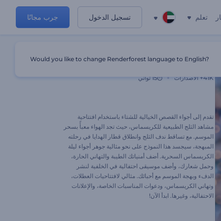
ر
تعلم
تسجيل الدخول
جرب مجانًا
Would you like to change Renderforest language to English?
افتتاحية مشاهد الثلج الطبيعية للكريسماس
41K+
الاصدارات
15 ثواني
تقدم إلى أجواء القصص الخيالية للشتاء باستخدام افتتاحية
مشاهد الثلج الطبيعية للكريسماس، حيث تجد الهواء معبأً بسحر
الموسم. مع تساقط ندف الثلج وانطلاق قطار الهدايا في رحلته
المبهجة، سيجسد هذا النموذج على نحو مثالية جوهر أجواء ليلة
الكريسماس السحرية. أضف أمنياتك الطيبة والتهاني الحارة،
وحمل شعارك، وأضف موسيقى احتفالية في الخلفية لنشر
الدفء وبهجة الموسم مع أحبائك. مثالي لافتتاحيات العطلات،
وتهاني الكريسماس، ودعوات المناسبات الخاصة، والإعلانات
الاحتفالية، وغيرها. ابدأ الآن!