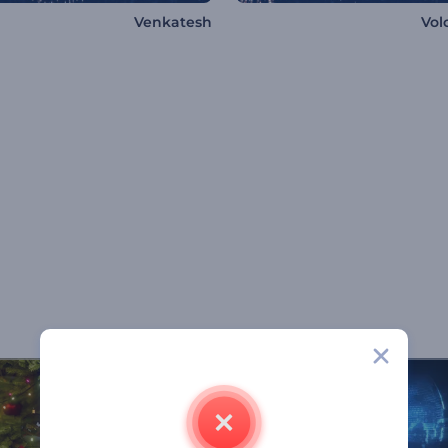
Venkatesh
Vol