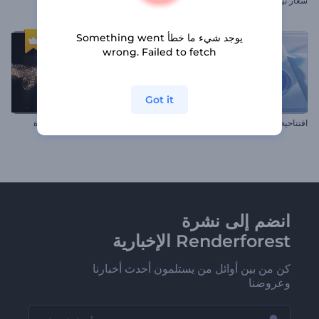
شعار نيون استوائي
كشف شعار لامع بسيط
يوجد شيء ما خطأ Something went
wrong. Failed to fetch
Got it
افتتاحية طبقة دائرية ثلاثية الأبعاد
افتتاحية الجسيمات الذهبية الفاخرة
انضم إلى نشرة
Renderforest الإخبارية
كن من بين أوائل من يستلمون أحدث أخبارنا
وعروضنا