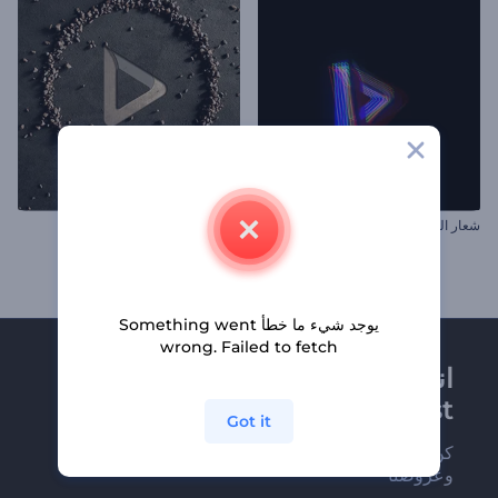
شعار العطل الإلكتروني
افتتاحية جاذبية الأحجار
يوجد شيء ما خطأ Something went
wrong. Failed to fetch
انضم إلى نشرة
Renderforest الإخبارية
Got it
كن من بين أوائل من يستلمون أحدث أخبارنا
وعروضنا