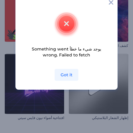
كشف الشعار في السديم المتوهج
افتتاحية عشية الهالوين
يوجد شيء ما خطأ Something went
wrong. Failed to fetch
Got it
إظهار الشعار البلاستيكي
افتتاحية أضواء نيون فايس سيتي