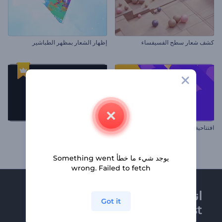
كشف شعار سطح الفسيفساء
إظهار الشعار بمظهر الطباشير
افتتاحية شريط بحث ملون
كشف شعار بوميض انسيابي
يوجد شيء ما خطأ Something went
wrong. Failed to fetch
انضم إلى نشرة
Got it
Renderforest الإخبارية