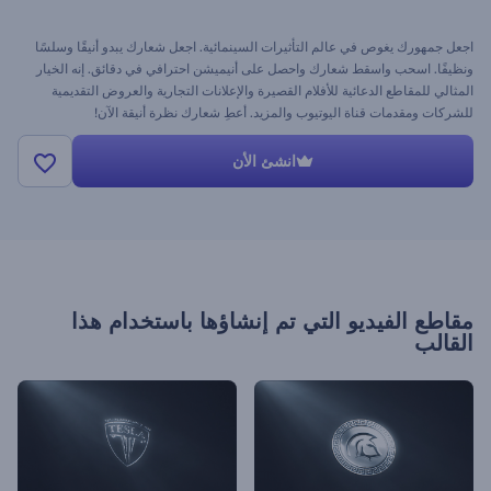
اجعل جمهورك يغوص في عالم التأثيرات السينمائية. اجعل شعارك يبدو أنيقًا وسلسًا
ونظيفًا. اسحب واسقط شعارك واحصل على أنيميشن احترافي في دقائق. إنه الخيار
المثالي للمقاطع الدعائية للأفلام القصيرة والإعلانات التجارية والعروض التقديمية
للشركات ومقدمات قناة اليوتيوب والمزيد. أعطِ شعارك نظرة أنيقة الآن!
انشئ الأن
مقاطع الفيديو التي تم إنشاؤها باستخدام هذا
القالب