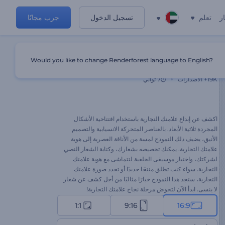
ر
تعلم
تسجيل الدخول
جرب مجانًا
Would you like to change Renderforest language to English?
افتتاحية الأشكال المجردة ثلاثية الأبعاد
19K+
الاصدارات
7 ثواني
اكشف عن إبداع علامتك التجارية باستخدام افتتاحية الأشكال
المجردة ثلاثية الأبعاد. بالعناصر المتحركة الانسيابية والتصميم
الأنيق، يضيف ذلك النموذج لمسة من الأناقة العصرية إلى هوية
علامتك التجارية. يمكنك تخصيصه بشعارك، وكتابة الشعار النصي
لشركتك، واختيار موسيقى الخلفية لتتماشى مع هوية علامتك
التجارية. سواء كنت تطلق منتجًا جديدًا أو تجدد صورة علامتك
التجارية، ستجد هذا النموذج خيارًا مثاليًا من أجل كشف عن شعار
لا ينسى. ابدأ الآن لتخوض مرحلة نجاح علامتك التجارية!
1:1
9:16
16:9