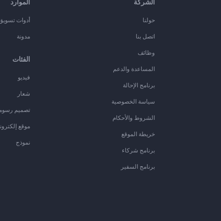
الشركة
الموارد
حولنا
أدوات تسويق ا
اتصل بنا
مدونة
وظائف
الفئات
المساعدة والدعم
فيديو
برنامج الإحالة
شعار
سياسة الخصوصية
تصميم رسوم
الشروط والأحكام
موقع إلكترون
خريطة الموقع
نموذج
برنامج شركاء
برنامج السفير