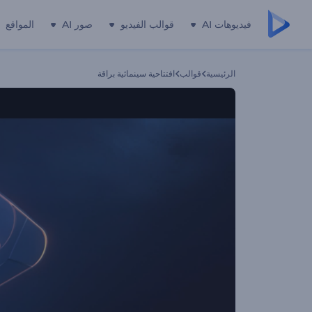
فيديوهات AI
قوالب الفيديو
صور AI
المواقع
الرئيسية
قوالب
افتتاحية سينمائية براقة