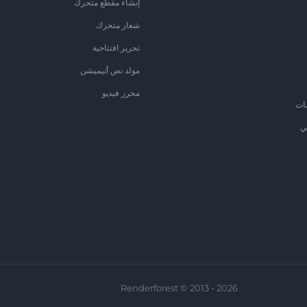
إنشاء مقطع متحرك
شعار متحرك
تحرير افتتاحية
مولد نص أنيميشن
محرر فيديو
ات
ي
Renderforest © 2013 - 2026