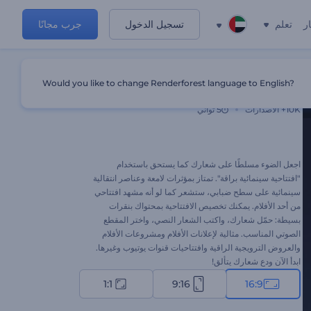
ر
تعلم
تسجيل الدخول
جرب مجانًا
Would you like to change Renderforest language to English?
افتتاحية سينمائية براقة
10K+
الاصدارات
5 ثواني
اجعل الضوء مسلطًا على شعارك كما يستحق باستخدام
"افتتاحية سينمائية براقة". تمتاز بمؤثرات لامعة وعناصر انتقالية
سينمائية على سطح ضبابي، ستشعر كما لو أنه مشهد افتتاحي
من أحد الأفلام. يمكنك تخصيص الافتتاحية بمحتواك بنقرات
بسيطة: حمّل شعارك، واكتب الشعار النصي، واختر المقطع
الصوتي المناسب. مثالية لإعلانات الأفلام ومشروعات الأفلام
والعروض الترويجية الراقية وافتتاحيات قنوات يوتيوب وغيرها.
ابدأ الآن ودع شعارك يتألق!
1:1
9:16
16:9