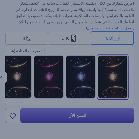
اعرض شعارك من خلال الانقسام الانسيابي لفقاعات سائلة في "كشف شعار
بالفقاعة المنقسمة". إنها واضحة وواقعية ومصممة للترويج للعلامات التجارية في
العلوم والتكنولوجيا والمجالات المبتكرة. بنقرات قليلة، يمكنك تخصيصها لتطابق
أسلوبك الفريد - أضف شعارك، والعنوان النصي، وموسيقى الخلفية. جربها الآن
واجعل افتتاحية شعارك لا تنسى!
1:1
9:16
16:9
التصميمات المتاحة
(4)
انشئ الأن