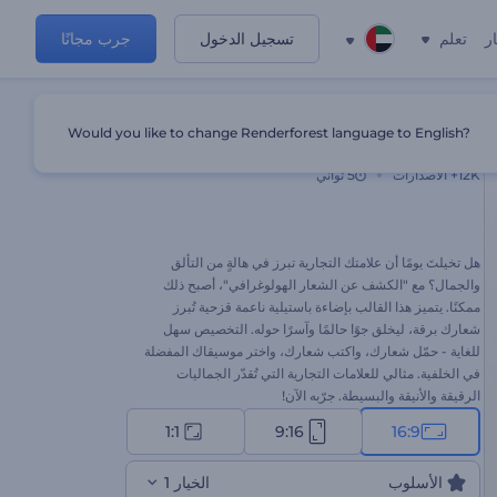
ر
تعلم
تسجيل الدخول
جرب مجانًا
Would you like to change Renderforest language to English?
الكشف عن الشعار الهولوغرافي
12K+
الاصدارات
5 ثواني
هل تخيلتَ يومًا أن علامتك التجارية تبرز في هالةٍ من التألق
والجمال؟ مع "الكشف عن الشعار الهولوغرافي"، أصبح ذلك
ممكنًا. يتميز هذا القالب بإضاءة باستيلية ناعمة قزحية تُبرز
شعارك برقة، ليخلق جوًا حالمًا وآسرًا حوله. التخصيص سهل
للغاية - حمّل شعارك، واكتب شعارك، واختر موسيقاك المفضلة
في الخلفية. مثالي للعلامات التجارية التي تُقدّر الجماليات
الرقيقة والأنيقة والبسيطة. جرّبه الآن!
1:1
9:16
16:9
الأسلوب
الخيار 1