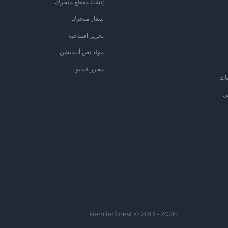
إنشاء مقطع متحرك
شعار متحرك
تحرير افتتاحية
مولد نص أنيميشن
محرر فيديو
ات
ي
Renderforest © 2013 - 2026