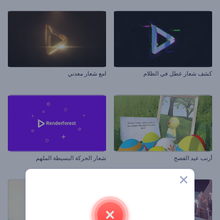
كشف شعار عطل في الظلام
امع شعار معدني
أرنب عيد الفصح
شعار الحركة البسيطة الملهم