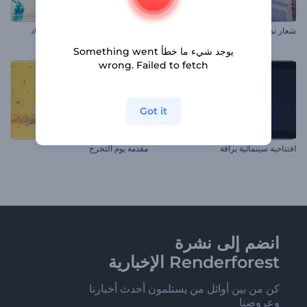
شعار نمطي مجرد
تهانى شريط عيد الفصح ثلاثى الأبعاد
يوجد شيء ما خطأ Something went
wrong. Failed to fetch
Got it
افتتاحية سينمائية براقة
مقدمة يوم التخرج
انضم إلى نشرة
Renderforest الإخبارية
كن من بين أوائل من يستلمون أحدث أخبارنا
وعروضنا