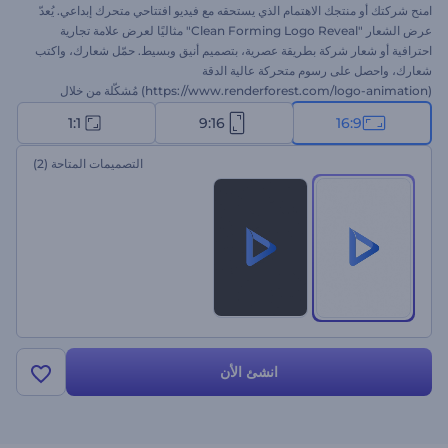
امنح شركتك أو منتجك الاهتمام الذي يستحقه مع فيديو افتتاحي متحرك إبداعي. يُعدّ
عرض الشعار "Clean Forming Logo Reveal" مثاليًا لعرض علامة تجارية
احترافية أو شعار شركة بطريقة عصرية، بتصميم أنيق وبسيط. حمّل شعارك، واكتب
شعارك، واحصل على رسوم متحركة عالية الدقة
(https://www.renderforest.com/logo-animation) مُشكّلة من خلال
سلسلة من الجسيمات البنّاءة. مثالي للتعريف بالشركات، والترويج للعلامات
1:1
9:16
16:9
التجارية، وعروض المنتجات التقنية، وغيرها الكثير. جرّبه الآن!
التصميمات المتاحة
(2)
انشئ الأن