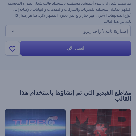
قم بتمييز شعارك برسوم أنيميشن مستقبلية باستخدام قالب شعار الصورة المجسمة
الملهم. يمكنك استخدامه للمدونات والشركات والمقدمات والنهايات بالإضافة إلى
أنواع الفيديوهات الأخرى. فهو خيار رائع لمن يحبون المظهرالآلي. هذا هو إصدار 15
ثانية من هذا القالب
إصدار15 ثانية \ واحد زيرو
انشئ الأن
مقاطع الفيديو التي تم إنشاؤها باستخدام هذا
القالب