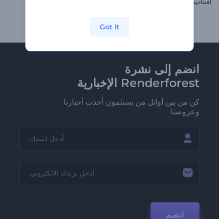
افتتاحية بكسل نيون
شعار نيون متجمد
Got it
انضم إلى نشرة
Renderforest الإخبارية
كن من بين أوائل من يستلمون أحدث أخبارنا
وعروضنا
انضم