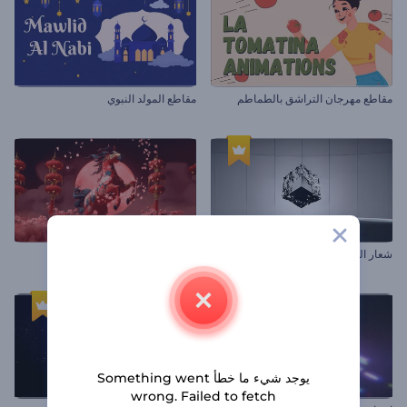
مقاطع مهرجان التراشق بالطماطم
مقاطع المولد النبوي
شعار المكعب المعدني الملهم
مقدمة حالمة للعام الصيني الجديد
يوجد شيء ما خطأ Something went
wrong. Failed to fetch