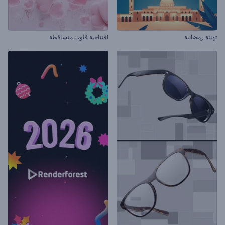
تهنئة رمضانية
افتتاحية قلوب متساقطة