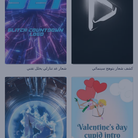
كشف شعار بتوهج سينمائي
شعار عد تنازلي بخلل تقني