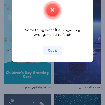
يوجد شيء ما خطأ Something went
wrong. Failed to fetch
Got it
افتتاحية ألعاب نيون
بطاقة تهنئة ليوم الطفولة