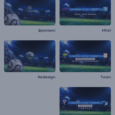
фриланс
Miral
Redesign
Twan