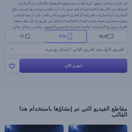
قم بإثارة مشاعر جمهور كرة القدم نحو فرقهم المفضلة بالإعلان عن المباريات
المقبلة من خلال هذه الافتتاحية الرائعة لمباريات كرة القدم. استخدمها لعرض نتائج
المباريات أو المباريات المرتقبة أو الفرق الشهيرة التي تلعب على أرضية الملعب.
سوف تستغرق دقيقة واحدة لإنشاء افتتاحية احترافية عن طريق إدخال ملف شعار
الفرق، وتواريخ المباريات، وأغنية المباراة لتحميس الجمهور. مناسب بشكل مثالي
لافتتاحيات المباريات والإعلانات التلفزيونية وافتتاحيات القنوات وأكثر. 3، 2، 1، هيا!
1:1
9:16
16:9
جرب الآن!
الفريق الأول ضد الفريق الثاني / إصدار بورتريه
انشئ الأن
مقاطع الفيديو التي تم إنشاؤها باستخدام هذا
القالب