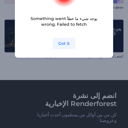
مقطع متحرك لعيد الحب
أنيميشن الشعار المجرد
يوجد شيء ما خطأ Something went
wrong. Failed to fetch
Got it
كشف النقاب عن الشعار المعقد
شعار انهيار المكعب ثلاثي الأبعاد
انضم إلى نشرة
Renderforest الإخبارية
كن من بين أوائل من يستلمون أحدث أخبارنا
وعروضنا