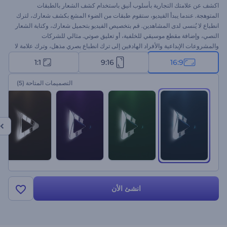
اكشف عن علامتك التجارية بأسلوب أنيق باستخدام كشف الشعار بالطبقات
المتوهجة. عندما يبدأ الفيديو، ستقوم طبقات من الضوء المشع بكشف شعارك، لترك
انطباع لا يُنسى لدى المشاهدين. قم بتخصيص الفيديو بتحميل شعارك، وكتابة الشعار
النصي، وإضافة مقطع موسيقي للخلفية، أو تعليق صوتي. مثالي للشركات
والمشروعات الإبداعية والأفراد الهادفين إلى ترك انطباع بصري مذهل، وترك علامة لا
تُنسى في عقول الجمهور. ابدأ الآن ودع علامتك التجارية تسرق الأنظار!
1:1
9:16
16:9
التصميمات المتاحة
(5)
انشئ الأن