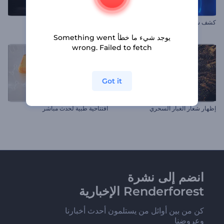
كشف شعار رقمي
شعار شعاع النار
يوجد شيء ما خطأ Something went
wrong. Failed to fetch
Got it
إظهار شعار الغبار السحري
افتتاحية طبية لحدث مباشر
انضم إلى نشرة
Renderforest الإخبارية
كن من بين أوائل من يستلمون أحدث أخبارنا
وعروضنا