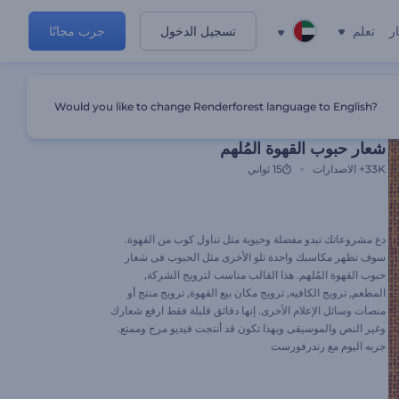
ر
تعلم
تسجيل الدخول
جرب مجانًا
Would you like to change Renderforest language to English?
قالب مميز
شعار حبوب القهوة المُلهم
33K+
الاصدارات
15 ثواني
دع مشروعاتك تبدو مفضلة وحيوية مثل تناول كوب من القهوة.
سوف تظهر مكاسبك واحدة تلو الأخرى مثل الحبوب فى شعار
حبوب القهوة المُلهم. هذا القالب مناسب لترويج الشركة,
المطعم, ترويج الكافيه, ترويج مكان بيع القهوة, ترويج منتج أو
منصات وسائل الإعلام الأخرى. إنها دقائق قليلة فقط ارفع شعارك
وغير النص والموسيقى وبهذا تكون قد أنتجت فيديو مرح وممتع.
جربه اليوم مع رندرفورست