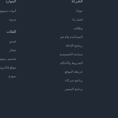
الشركة
الموارد
حولنا
أدوات تسويق ا
اتصل بنا
مدونة
وظائف
الفئات
المساعدة والدعم
فيديو
برنامج الإحالة
شعار
سياسة الخصوصية
تصميم رسوم
الشروط والأحكام
موقع إلكترون
خريطة الموقع
نموذج
برنامج شركاء
برنامج السفير