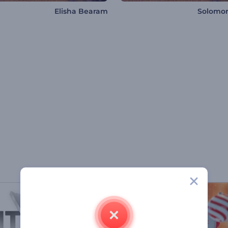
Elisha Bearam
Solomon