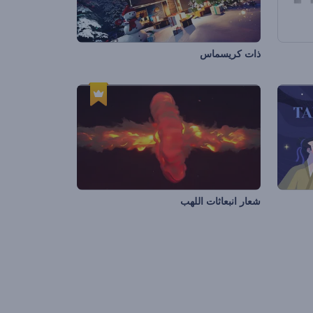
ذات كريسماس
شعار انبعاثات اللهب