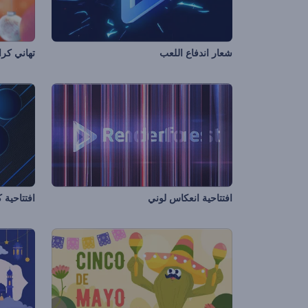
شعار اندفاع اللعب
تهاني كر
افتتاحية انعكاس لوني
افتتاحية 