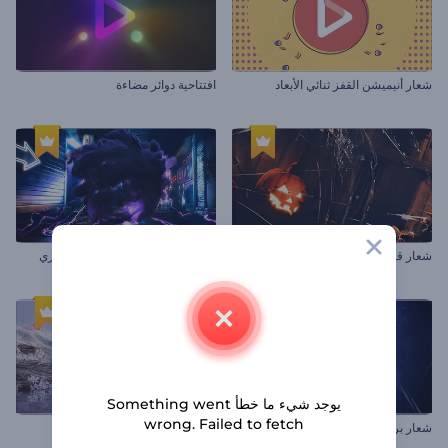
شعار أنيميشن القفز ثنائي الأبعاد
افتتاحية دوائر مضاءة
شعار قبر الهالويين الملهم
إظهار شعار الخيال العلمي الحضاري
يوجد شيء ما خطأ Something went
wrong. Failed to fetch
شعار براق متلألئ
كشف شعار باستيل الجنة