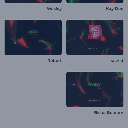
Wesley
Kay Dee
Robert
rashid
Elisha Bearam