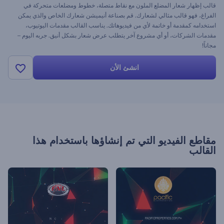
قالب إظهار شعار المضلع الملون مع نقاط متصلة، خطوط ومضلعات متحركة في
الفراغ، فهو قالب مثالي لشعارك. قم بصناعة أنيميشن شعارك الخاص والذي يمكن
استخدامه كمقدمة أو خاتمة لأي من فيديوهاتك. يناسب القالب مقدمات اليوتيوب،
مقدمات الشركات، أو أي مشروع آخر يتطلب عرض شعار بشكل أنيق. جربه اليوم –
مجاناً!
انشئ الأن
مقاطع الفيديو التي تم إنشاؤها باستخدام هذا
القالب