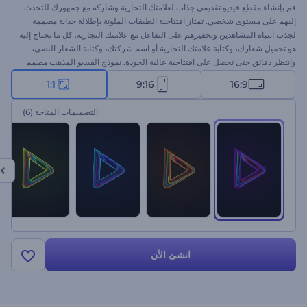
قم بإنشاء مقطع فيديو تقديمي جذاب لعلامتك التجارية وشاركه مع جمهورك للتحدث
إليهم على مستوى شخصي. تمتاز افتتاحية الطبقات الملونة بإطلالة جذابة مصممة
لجذب انتباه المشاهدين وتحفيزهم على التفاعل مع علامتك التجارية. كل ما تحتاج إليه
هو تحميل شعارك، وكتابة علامتك التجارية أو اسم شركتك، وكتابة الشعار النصي،
وانتظر دقائق حتى تحصل على افتتاحية عالية الجودة. نموذج الفيديو المذهب مصمم
لمساعدتك في الحصول على نتائج تسويق أفضل للعروض التقديمية لشركتك
1:1
9:16
16:9
والترويج للعلامة التجارية والإعلانات التجارية وغيرها. جرب الآن!
التصميمات المتاحة
(6)
انشئ الأن