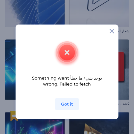
شعار الأسلوب البسيط
افتتاحية أشكال بحواف دورانية
يوجد شيء ما خطأ Something went
wrong. Failed to fetch
Got it
كشف شعار هندسي ثلاثي الأبعاد
شعار أنيميشن اهتزاز النيون