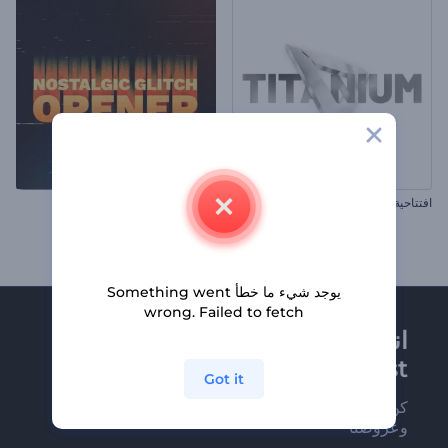
افتتاحية تشكيل التيتانيوم
افتتاحية مشوشة قديمة
يوجد شيء ما خطأ Something went
wrong. Failed to fetch
انضم إلى نشرة
Renderforest الإخبارية
Got it
كن من بين أوائل من يستلمون أحدث أخبارنا
وعروضنا