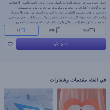
اجعل الحياة تدب في علامتك التجارية بانهيار صخري يوحي بالثقة والقوة. "الافتتاحية
النارية الحجرية" هنا لعرض شعارك بأسلوب درامي يعرض مؤثرات سينمائية
بأحاسيس واقعية. مصممة للعلامات التجارية التي تريد استعراض القوة والاستقرار
والثقة. الافتتاحية سهلة الاستخدام - حمل شعارك، واكتب رسالتك، وأضف موسيقى
الخلفية، وستكون جاهزًا. جرب الآن واترك علامة قوية بكشف شعارك الحجري!
1:1
9:16
16:9
انشئ الأن
في الفئة
مقدمات وشعارات