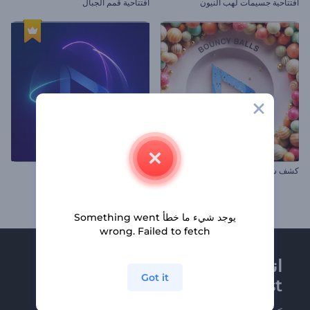
افتتاحية جسيمات لهب النيون
افتتاحية قمم الجبال
كشف شعار الكرات النطاطة
افتتاحية خطوط نيون دوامية
يوجد شيء ما خطأ Something went
wrong. Failed to fetch
انضم إلى نشرة
Got it
Renderforest الإخبارية