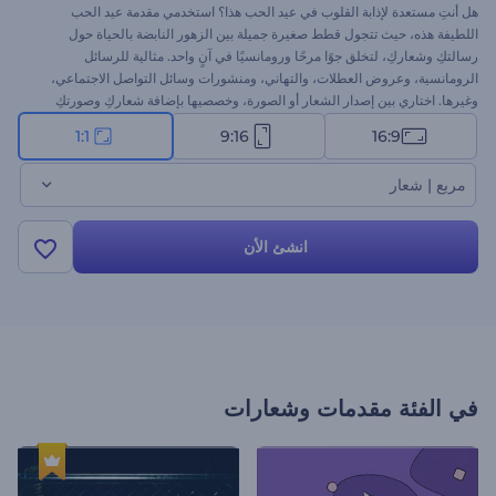
هل أنتِ مستعدة لإذابة القلوب في عيد الحب هذا؟ استخدمي مقدمة عيد الحب
اللطيفة هذه، حيث تتجول قطط صغيرة جميلة بين الزهور النابضة بالحياة حول
رسالتكِ وشعاركِ، لتخلق جوًا مرحًا ورومانسيًا في آنٍ واحد. مثالية للرسائل
الرومانسية، وعروض العطلات، والتهاني، ومنشورات وسائل التواصل الاجتماعي،
وغيرها. اختاري بين إصدار الشعار أو الصورة، وخصصيها بإضافة شعاركِ وصورتكِ
ورسالتكِ وموسيقى الخلفية. أنشئيها الآن وانشري الحب!
1:1
9:16
16:9
مربع | شعار
انشئ الأن
في الفئة
مقدمات وشعارات