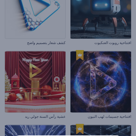
افتتاحية روبوت العنكبوت
كشف شعار بتصميم واضح
افتتاحية جسيمات لهب النيون
عشية رأس السنة جولي ريد