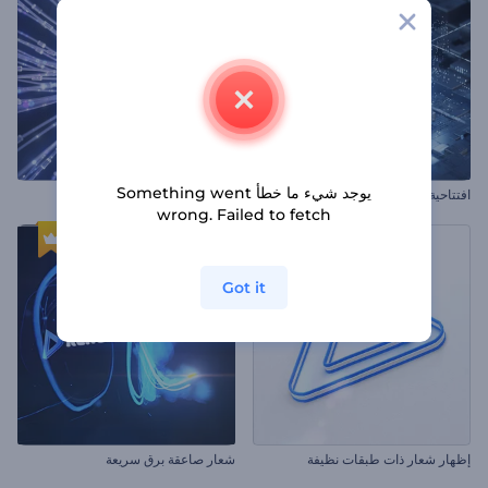
يوجد شيء ما خطأ Something went
افتتاحية تكنولوجية مستقبلية
مقدمة عن كوانتم أورب
wrong. Failed to fetch
Got it
إظهار شعار ذات طبقات نظيفة
شعار صاعقة برق سريعة