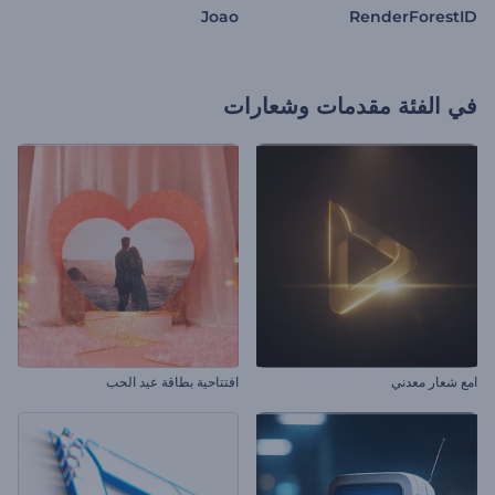
Joao
RenderForestID
في الفئة
مقدمات وشعارات
امع شعار معدني
افتتاحية بطاقة عيد الحب