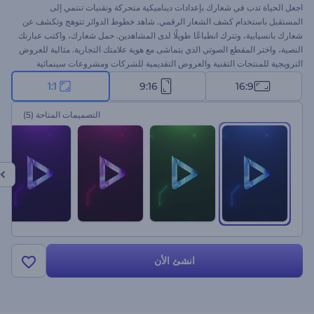
اجعل الحياة تدب في شعارك بإعدادات ديناميكية متحركة وتقنيات تنتمي إلى
المستقبل باستخدام كشف الشعار الرقمي. شاهد خطوط الدوائر تتوهج وتكشف عن
شعارك بانسيابية، وتترك انطباعًا طويلًا لدى المشاهدين. حمل شعارك، واكتب عبارتك
النصية، واختر المقطع الصوتي الذي يتماشى مع هوية علامتك التجارية. مثالية للعروض
الترويجية للمنتجات التقنية والعروض التقديمية للشركات ومشروعات سينمائية
وغيرها. ابدأ الآن واترك علامتك في العالم الرقمي!
1:1
9:16
16:9
التصميمات المتاحة
(5)
انشئ الأن