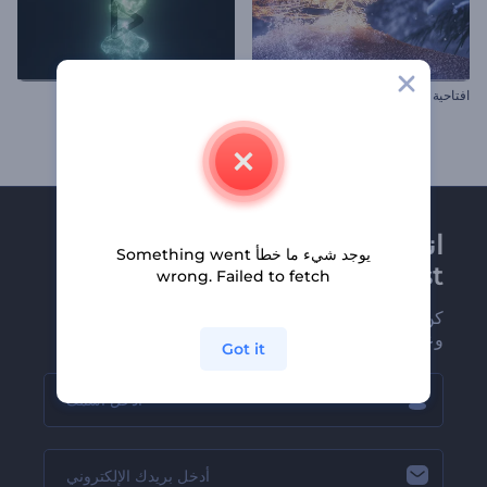
افتاحية ندف الجليد المتألقة
إظهار شعار اندماج غبار النجوم
انضم إلى نشرة
يوجد شيء ما خطأ Something went
Renderforest الإخبارية
wrong. Failed to fetch
كن من بين أوائل من يستلمون أحدث أخبارنا
وعروضنا
Got it