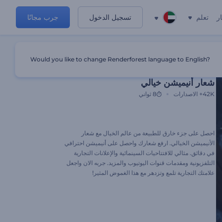
ر
تعلم
تسجيل الدخول
جرب مجانًا
Would you like to change Renderforest language to English?
قالب مميز
شعار أنيميشن خيالي
42K+
الاصدارات
8 ثواني
احصل على جزء خارق للطبيعة من عالم الخيال مع شعار
الأنيميشن الخيالي. ارفع شعارك واحصل على أنيميشن احترافي
في دقائق. مثالي للافتتاحيات السينمائية والإعلانات التجارية
التلفزيونية ومقدمات قنوات اليوتيوب والمزيد. جربه الان واجعل
علامتك التجارية تلمع وتزدهر مع هذا الغموض المثير!