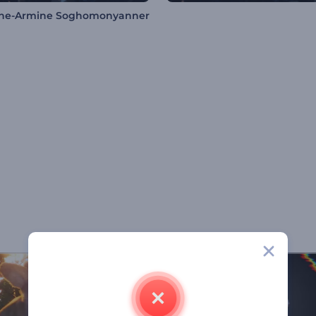
she-Armine Soghomonyanner