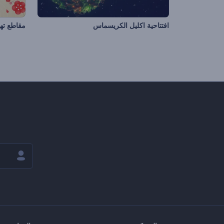
افتتاحية اكليل الكريسماس
مقاطع ته