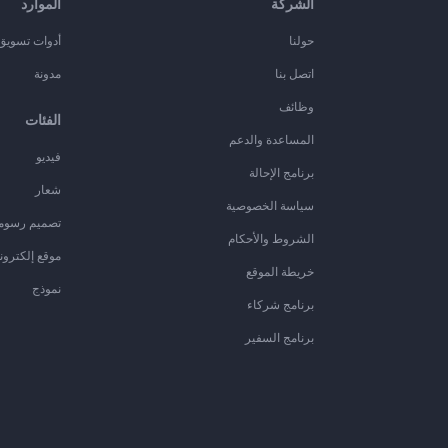
الشركة
الموارد
حولنا
أدوات تسويق ا
اتصل بنا
مدونة
وظائف
الفئات
المساعدة والدعم
فيديو
برنامج الإحالة
شعار
سياسة الخصوصية
تصميم رسوم
الشروط والأحكام
موقع إلكترون
خريطة الموقع
نموذج
برنامج شركاء
برنامج السفير