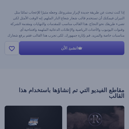
إذا كنت تبحث عن طريقة جديدة لإبراز مشروعك وجعله مثيرًا للإعجاب تمامًا مثل
النيران فيمكنك أن تستخدم قالب شعار شعاع النار الملهم. إنه الوقت الأمثل لكى
تضىء طريقك نحو النجاح. هذا القالب مناسب للمقدمات والنهايات ومقدمة الشركة
وقنوات اليوتيوب والأحداث الرياضية والإعلانات الدعائية الملهمة وافتتاحية أى
مناسبات خاصة والمزيد. قم بإثارة جمهورك. لكى تجرب هذا القالب فقم برفع شعارك
وغير النص وأضف الموسيقى واضغط على استعراض. احصل على شعار مذهل فى
ثوان قليلة مجانًا مع رندرفورست.
انشئ الأن
مقاطع الفيديو التي تم إنشاؤها باستخدام هذا
القالب