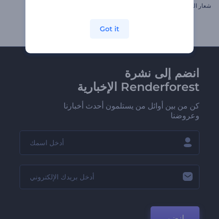
شعار الجرونج الملهم
كشف شعار كروم لامع
Got it
انضم إلى نشرة
Renderforest الإخبارية
كن من بين أوائل من يستلمون أحدث أخبارنا
وعروضنا
انضم