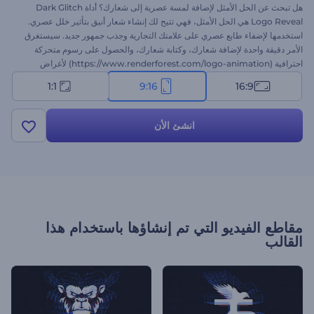
هل تبحث عن الحل الأمثل لإضافة لمسة عصرية إلى شعارك؟ أداة Dark Glitch
Logo Reveal هي الحل الأمثل، فهي تتيح لك إنشاء شعار أنيق بتأثير خلل عصري.
استخدمها لإضفاء طابع عصري على علامتك التجارية وجذب جمهور جديد. سيستغرق
الأمر دقيقة واحدة لإضافة شعارك، وكتابة شعارك، والحصول على رسوم متحركة
احترافية (https://www.renderforest.com/logo-animation) لأغراض
متعددة. مثالية للترويج لشركات التكنولوجيا، والإعلانات التلفزيونية، وافتتاحيات
1:1
9:16
16:9
قنوات الألعاب، والعديد من المشاريع الإبداعية الأخرى. جرّبها الآن!
انشئ الأن
مقاطع الفيديو التي تم إنشاؤها باستخدام هذا
القالب