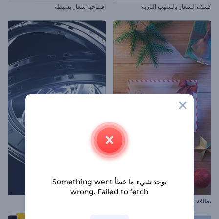
كشف الشعار بالشهب النارية
افتتاحية شعار بسيطة
يوجد شيء ما خطأ Something went
wrong. Failed to fetch
بطاقة بريدية لتهاني الأعياد
كشف شعار تقني ثلاثي الأبعاد