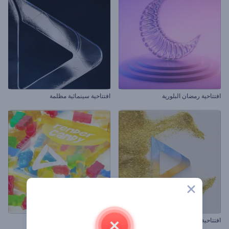
افتتاحية رمضان البلورية
افتتاحية سينمائية مظلمة
افتتاحية جزيئات متلألئة
افتتاحية حلوى العلكة