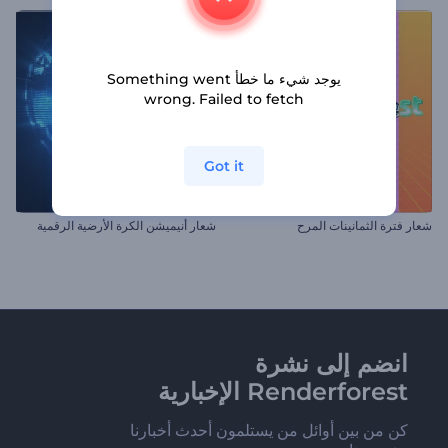
يوجد شيء ما خطأ Something went
wrong. Failed to fetch
Got it
شعار فترة الثمانينات المرح
شعار أنيميشن الكرة الأرضية الرقمية
انضم إلى نشرة
Renderforest الإخبارية
كن من بين أوائل من يستلمون أحدث أخبارنا