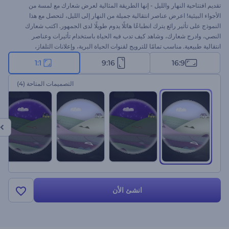
تقديم افتتاحية النهار والليل - إنها الطريقة المثالية لعرض شعارك مع لمسة من
الأجواء البيئية! اعرض عناصر انتقالية جميلة من النهار إلى الليل، لتحصل مع هذا
النموذج على تأثير رائع يترك انطباعًا هائلًا يدوم طويلًا لدى الجمهور. اكتب شعارك
النصي، وادرج شعارك، وشاهد كيف تدب فيه الحياة باستخدام تأثيرات وعناصر
انتقالية طبيعية. مناسب تمامًا للترويج لقنوات الحياة البرية، وإعلانات التلفاز،
وافتتاحيات العروض التقديمية، وافتتاحيات أو ختام المقاطع الجغرافية، وغيرها
1:1
9:16
16:9
الكثير. جرب اليوم لتعرض شعارك في آفاق جديدة!
التصميمات المتاحة
(4)
انشئ الأن