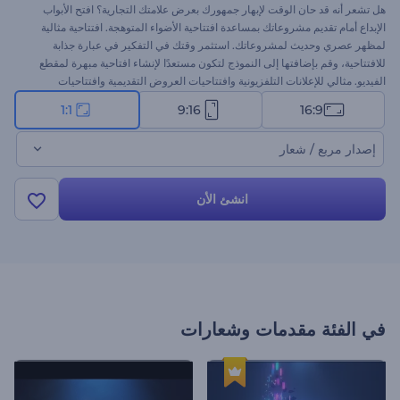
هل تشعر أنه قد حان الوقت لإبهار جمهورك بعرض علامتك التجارية؟ افتح الأبواب
الإبداع أمام تقديم مشروعاتك بمساعدة افتتاحية الأضواء المتوهجة. افتتاحية مثالية
لمظهر عصري وحديث لمشروعاتك. استثمر وقتك في التفكير في عبارة جذابة
للافتتاحية، وقم بإضافتها إلى النموذج لتكون مستعدًا لإنشاء افتاحية مبهرة لمقطع
الفيديو. مثالي للإعلانات التلفزيونية وافتتاحيات العروض التقديمية وافتتاحيات
القنوات وغيرها. جربها الآن!
1:1
9:16
16:9
إصدار مربع / شعار
انشئ الأن
في الفئة
مقدمات وشعارات