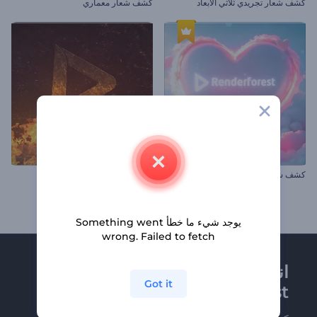
كشف شعار تجريدي ثلاثي الأبعاد
كشف شعار معماري
كشف شعار قلوب عيد الحب
شعار النار
يوجد شيء ما خطأ Something went
wrong. Failed to fetch
انضم إلى نشرة
Got it
Renderforest الإخبارية