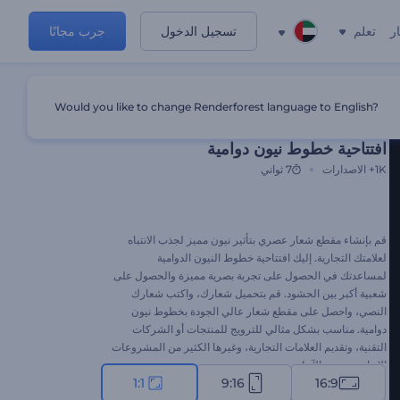
ر
تعلم
تسجيل الدخول
جرب مجانًا
Would you like to change Renderforest language to English?
قالب مميز
افتتاحية خطوط نيون دوامية
1K+
الاصدارات
7 ثواني
قم بإنشاء مقطع شعار عصري بتأثير نيون مميز لجذب الانتباه
لعلامتك التجارية. إليك افتتاحية خطوط النيون الدوامية
لمساعدتك في الحصول على تجربة بصرية مميزة والحصول على
شعبية أكبر بين الحشود. قم بتحميل شعارك، واكتب شعارك
النصي، واحصل على مقطع شعار عالي الجودة بخطوط نيون
دوامية. مناسب بشكل مثالي للترويج للمنتجات أو الشركات
التقنية، وتقديم العلامات التجارية، وغيرها الكثير من المشروعات
الإبداعية. جرب الآن!
1:1
9:16
16:9