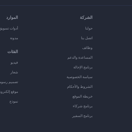
الشركة
الموارد
حولنا
أدوات تسويق ا
اتصل بنا
مدونة
وظائف
الفئات
المساعدة والدعم
فيديو
برنامج الإحالة
شعار
سياسة الخصوصية
تصميم رسوم
الشروط والأحكام
موقع إلكترون
خريطة الموقع
نموذج
برنامج شركاء
برنامج السفير