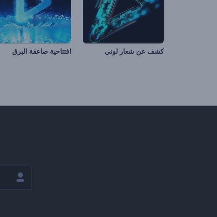
كشف عن شعار لوني
افتتاحية صاعقة البرق