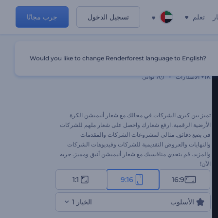
ر
تعلم
تسجيل الدخول
جرب مجانًا
Would you like to change Renderforest language to English?
شعار أنيميشن الكرة الأرضية الرقمية
1K+
الاصدارات
7 ثواني
تميز بين كبرى الشركات في مجالك مع شعار أنيميشن الكرة
الأرضية الرقمية. ارفع شعارك واحصل على شعار ملهم للشركات
في بضع دقائق. مثالي لمشروعات الشركات والمقدمات
والنهايات والعروض التقديمية للشركات وفيديوهات الشركات
والمزيد. قم بتحدي منافسيك مع شعار أنيميشن أنيق ومميز. جربه
الآن!
1:1
9:16
16:9
الأسلوب
الخيار 1