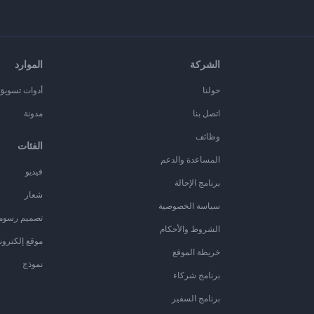
الشركة
الموارد
حولنا
أدوات تسويق ا
اتصل بنا
مدونة
وظائف
الفئات
المساعدة والدعم
فيديو
برنامج الإحالة
شعار
سياسة الخصوصية
تصميم رسوم
الشروط والأحكام
موقع إلكترون
خريطة الموقع
نموذج
برنامج شركاء
برنامج السفير