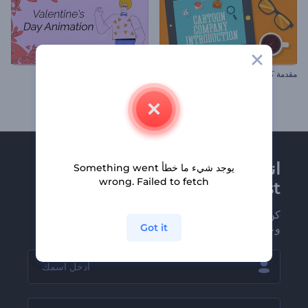
مقدمة كارتون الشركة
مقطع متحرك لعيد الحب
انضم إلى نشرة
يوجد شيء ما خطأ Something went
wrong. Failed to fetch
Renderforest الإخبارية
كن من بين أوائل من يستلمون أحدث أخبارنا
Got it
وعروضنا