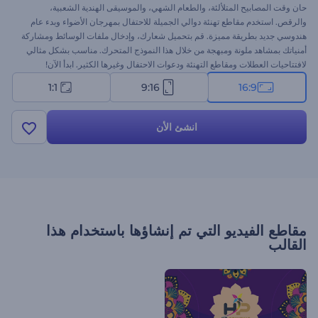
حان وقت المصابيح المتلألئة، والطعام الشهي، والموسيقى الهندية الشعبية،
والرقص. استخدم مقاطع تهنئة دوالي الجميلة للاحتفال بمهرجان الأضواء وبدء عام
هندوسي جديد بطريقة مميزة. قم بتحميل شعارك، وإدخال ملفات الوسائط ومشاركة
أمنياتك بمشاهد ملونة ومبهجة من خلال هذا النموذج المتحرك. مناسب بشكل مثالي
لافتتاحيات العطلات ومقاطع التهنئة ودعوات الاحتفال وغيرها الكثير. ابدأ الآن!
1:1
9:16
16:9
انشئ الأن
مقاطع الفيديو التي تم إنشاؤها باستخدام هذا
القالب