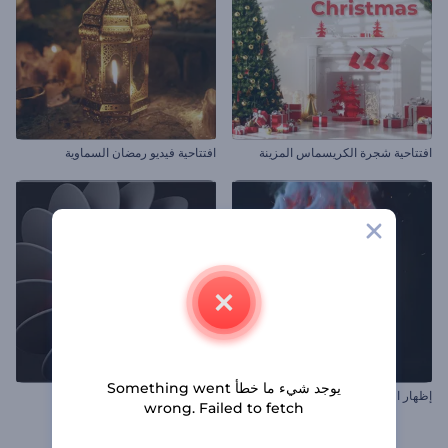
افتتاحية شجرة الكريسماس المزينة
افتتاحية فيديو رمضان السماوية
يوجد شيء ما خطأ Something went
إظهار الشعار المشعل
افتتاحية دوامة أشكال مجردة
wrong. Failed to fetch