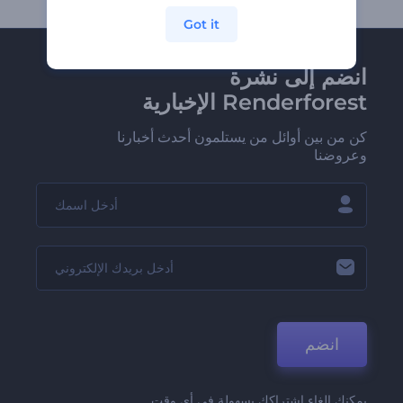
Got it
انضم إلى نشرة
Renderforest الإخبارية
كن من بين أوائل من يستلمون أحدث أخبارنا
وعروضنا
انضم
يمكنك إلغاء اشتراكك بسهولة في أي وقت.