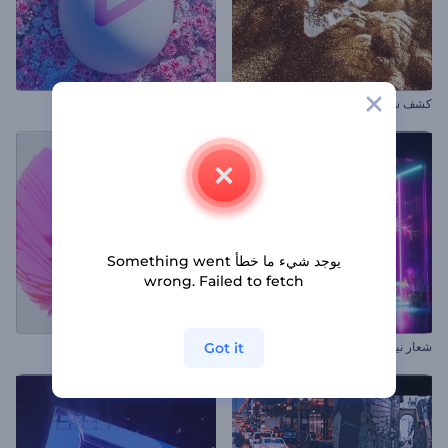
كشف شعار رمال لامعة
افتتاحية بيض شم النسيم المزهر
يوجد شيء ما خطأ Something went
wrong. Failed to fetch
Got it
شعار نيون استوائي
افتتاحية عروض بصرية تجريدية