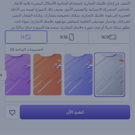
اكشف عن إبداع علامتك التجارية باستخدام افتتاحية الأشكال المجردة ثلاثية الأبعاد.
بالعناصر المتحركة الانسيابية والتصميم الأنيق، يضيف ذلك النموذج لمسة من الأناقة
العصرية إلى هوية علامتك التجارية. يمكنك تخصيصه بشعارك، وكتابة الشعار النصي
لشركتك، واختيار موسيقى الخلفية لتتماشى مع هوية علامتك التجارية. سواء كنت
تطلق منتجًا جديدًا أو تجدد صورة علامتك التجارية، ستجد هذا النموذج خيارًا مثاليًا من
أجل كشف عن شعار لا ينسى. ابدأ الآن لتخوض مرحلة نجاح علامتك التجارية!
1:1
9:16
16:9
التصميمات المتاحة
(5)
انشئ الأن