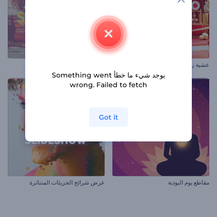
عشية رأس السنة جولي ريد
شرائح عرض فصل الصيف
يوجد شيء ما خطأ Something went
wrong. Failed to fetch
Got it
مقاطع يوم البوذية
عرض شرائح الجزيئات المتناثرة