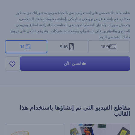
شاهد ملفك الشخصي على إنستغرام ينبض بالحياة بعرض منشوراتك من منظور
مختلف. قم بإنشاء عرض ترويجي ديناميكي بإضافة معلومات ملفك الشخصي،
وتحميل صورك، واختيار المقطع الموسيقي المناسب. أداة رائعة لصنّاع ومروجي
المحتوى والمؤثرين على إنستغرام، وصفحات الشركات، وغيرهم. احصل على ترويج
ملفك الشخصي اليوم!
1:1
9:16
16:9
انشئ الأن
مقاطع الفيديو التي تم إنشاؤها باستخدام هذا
القالب