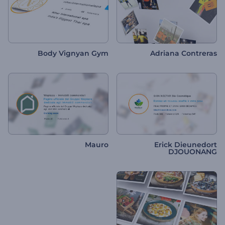
Body Vignyan Gym
Adriana Contreras
Mauro
Erick Dieunedort
DJOUONANG