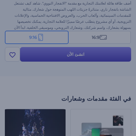
أضف طاقة هائلة لعلامتك التجارية مع مقدمة "الانفجار النووي". شاهد كيف تشتعل
الشاشة بانفجار ناري، متناثرةً جزيئات اللهب المتوهجة حول شعارك. مثالية
للمقدمات السينمائية، وألعاب الحرب، والعروض الافتتاحية الحماسية، والإعلانات
الترويجية، أو أي مشروع يتطلب عرضًا مميزًا للعلامة التجارية. يمكنك تخصيصها
بسهولة بشعارك، واسم شركتك، وشعارك الترويجي، وموسيقى الخلفية. ابدأ الآن
واجذب الأنظار بهذا الانفجار القوي!
9:16
16:9
انشئ الأن
في الفئة
مقدمات وشعارات