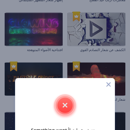
الكشف عن شعار التصادم القوي
افتتاحية الأضواء المتوهجة
شعار انبعاثات اللهب
إظهار شعار الجسيمات المنفجرة
يوجد شيء ما خطأ Something went