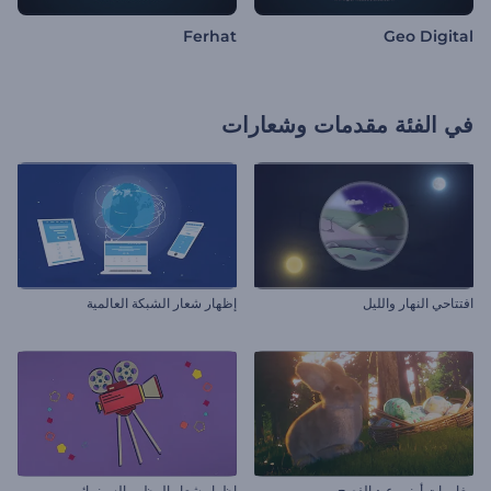
Ferhat
Geo Digital
في الفئة
مقدمات وشعارات
افتتاحي النهار والليل
إظهار شعار الشبكة العالمية
مغامرات أرنب عيد الفصح
إظهار شعار المظهر السينمائي