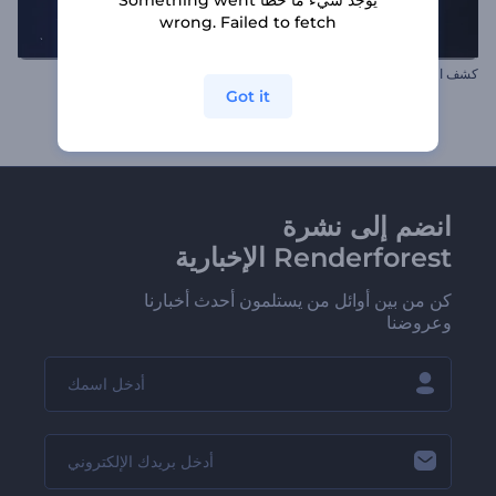
wrong. Failed to fetch
كشف الشعار بالألوان المائية
تحيات عجائب الكريسماس
Got it
انضم إلى نشرة
Renderforest الإخبارية
كن من بين أوائل من يستلمون أحدث أخبارنا
وعروضنا