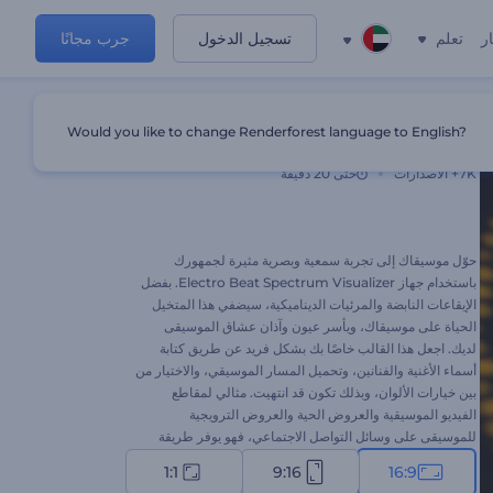
ر
تعلم
تسجيل الدخول
جرب مجانًا
Would you like to change Renderforest language to English?
متخيل الطيف الكهربائي
7K+
الاصدارات
حتى 20 دقيقة
حوّل موسيقاك إلى تجربة سمعية وبصرية مثيرة لجمهورك
باستخدام جهاز Electro Beat Spectrum Visualizer. بفضل
الإيقاعات النابضة والمرئيات الديناميكية، سيضفي هذا المتخيل
الحياة على موسيقاك، ويأسر عيون وآذان عشاق الموسيقى
لديك. اجعل هذا القالب خاصًا بك بشكل فريد عن طريق كتابة
أسماء الأغنية والفنانين، وتحميل المسار الموسيقي، والاختيار من
بين خيارات الألوان، وبذلك تكون قد انتهيت. مثالي لمقاطع
الفيديو الموسيقية والعروض الحية والعروض الترويجية
للموسيقى على وسائل التواصل الاجتماعي، فهو يوفر طريقة
فريدة لعرض مقطوعاتك الموسيقية. ابدأ اليوم!
1:1
9:16
16:9