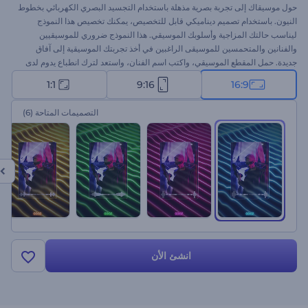
حول موسيقاك إلى تجربة بصرية مذهلة باستخدام التجسيد البصري الكهربائي بخطوط
النيون. باستخدام تصميم ديناميكي قابل للتخصيص، يمكنك تخصيص هذا النموذج
ليناسب حالتك المزاجية وأسلوبك الموسيقي. هذا النموذج ضروري للموسيقيين
والفنانين والمتحمسين للموسيقى الراغبين في أخذ تجربتك الموسيقية إلى آفاق
جديدة. حمل المقطع الموسيقي، واكتب اسم الفنان، واستعد لترك انطباع يدوم لدى
جمهورك. ابدأ الآن ودع خطوط النيون تبث الحياة في موسيقاك!
1:1
9:16
16:9
التصميمات المتاحة
(6)
انشئ الأن