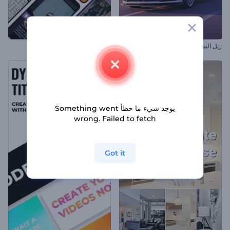
ريل السيارات فائقة السرعة
ريلز عروض الجمعة البيضاء
يوجد شيء ما خطأ Something went
wrong. Failed to fetch
Got it