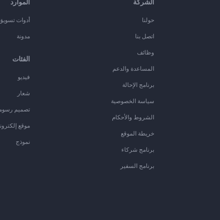
الشركة
الموارد
حولنا
أدوات تسويق ا
اتصل بنا
مدونة
وظائف
الفئات
المساعدة والدعم
فيديو
برنامج الإحالة
شعار
سياسة الخصوصية
تصميم رسوم
الشروط والأحكام
موقع إلكترون
خريطة الموقع
نموذج
برنامج شركاء
برنامج السفير