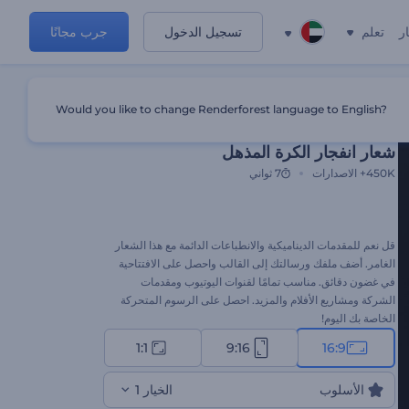
ر
تعلم
تسجيل الدخول
جرب مجانًا
Would you like to change Renderforest language to English?
قالب مميز
شعار انفجار الكرة المذهل
450K+
الاصدارات
7 ثواني
قل نعم للمقدمات الديناميكية والانطباعات الدائمة مع هذا الشعار
الغامر. أضف ملفك ورسالتك إلى القالب واحصل على الافتتاحية
في غضون دقائق. مناسب تمامًا لقنوات اليوتيوب ومقدمات
الشركة ومشاريع الأفلام والمزيد. احصل على الرسوم المتحركة
الخاصة بك اليوم!
1:1
9:16
16:9
الأسلوب
الخيار 1