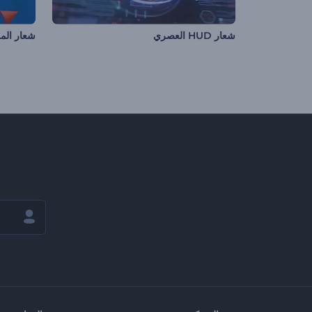
شعار HUD العصري
شعار الم