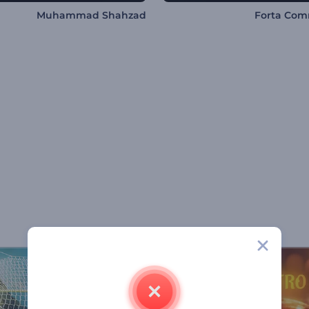
Muhammad Shahzad
Forta Com