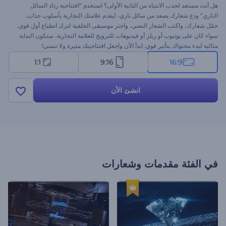
هل أنت مستعد لجذب الانتباه من الثانية الأولى؟ استخدم "افتتاحية رذاذ السائل
الناري" ودع شعارك يصعد من سائل ناري، ليقدم علامتك التجارية بأسلوب جذاب.
حمّل شعارك، واكتب الشعار النصي، واختر موسيقى الخلفية لترك انطباع أول قوي.
سواء كان على يوتيوب أو ريلز أو فيديوهات للترويج للعلامة التجارية، ستكون البداية
مثالية لبدء محتواك بتأثير قوي. ابدأ الآن واجعل افتتاحيتك مثيرة ولا تنسى!
1:1
9:16
16:9
انشئ الأن
في الفئة
مقدمات وشعارات