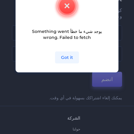
كن من بين أوائل من يستلمون أحدث أخبارنا
وعروضنا
يوجد شيء ما خطأ Something went
wrong. Failed to fetch
Got it
انضم
يمكنك إلغاء اشتراكك بسهولة في أي وقت.
الشركة
حولنا