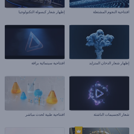
افتتاحية النجوم المشتعلة
إظهار شعار كبسولة التكنولوجيا
إظهار شعار الدخان المتزايد
افتتاحية سينمائية براقة
شعار الجسيمات الناشئة
افتتاحية طبية لحدث مباشر