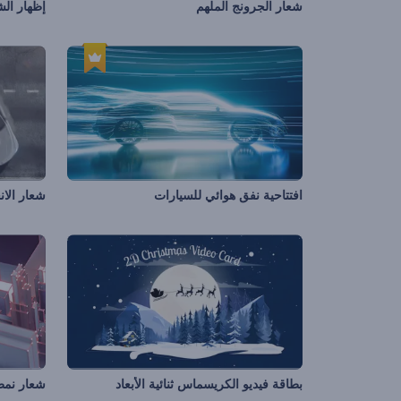
شعار الجرونج الملهم
إظهار الش
افتتاحية نفق هوائي للسيارات
شعار الا
بطاقة فيديو الكريسماس ثنائية الأبعاد
شعار نم