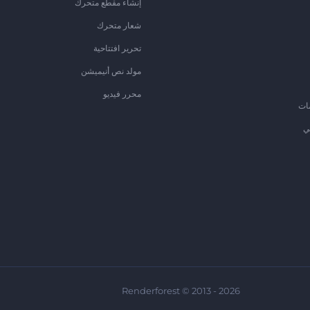
إنشاء مقطع متحرك
شعار متحرك
تحرير افتتاحية
مولد نص أنيميشن
محرر فيديو
ات
ي
Renderforest © 2013 - 2026