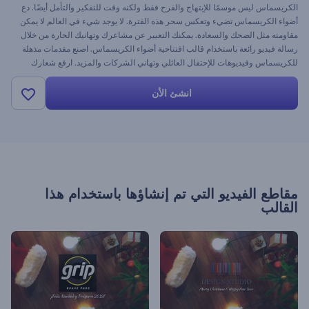
الكريسماس ليس موسمًا للإبتهاج والفرح فقط ولكنه وقت للتفكير والتأمل أيضًا. دع
أضواء الكريسماس تضيء وتعكس سحر هذه الفترة. لا يوجد شيء في العالم لا يمكن
مقاومته مثل الضحك والسعادة. يمكنك التعبير عن مشاعرك وتهانيك الحارة من خلال
رسالة فيديو رائعة باستخدام قالب افتتاحية أضواء الكريسماس. اصنع مقدمات مذهلة
للكريسماس وفيديوهات للإحتفال العائلي وتهاني الشركات والمزيد. ارفع شعارك
واكتب أمنياتك: لوِّح بعصاك السحرية للعالم اليوم وكل ذلك مجانًا للأبد.
انشئ الأن
مقاطع الفيديو التي تم إنشاؤها باستخدام هذا
القالب