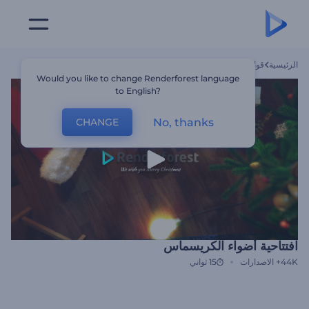
الرئيسية
قوالب
افتتاحية أضواء الكريسماس
Would you like to change Renderforest language
to English?
No, thanks
CHANGE
افتتاحية أضواء الكريسماس
44K+
الاصدارات
15 ثواني