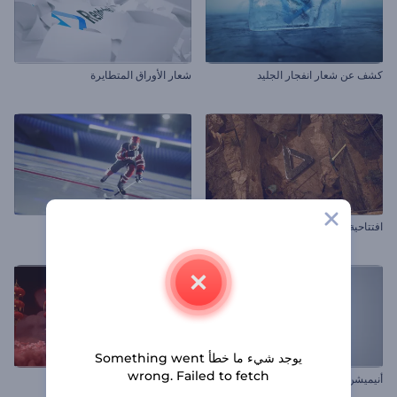
كشف عن شعار انفجار الجليد
شعار الأوراق المتطايرة
افتتاحية الاستكشافات الحفرية
افتتاحية دورة الهوكي
يوجد شيء ما خطأ Something went
wrong. Failed to fetch
أنيميشن الشعار السريع
مقدمة حالمة للعام الصيني الجديد