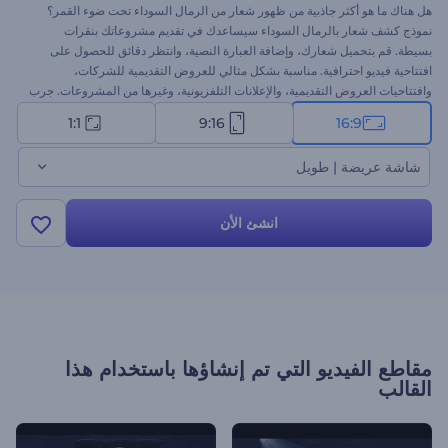
هل هناك ما هو أكثر جاذبية من ظهور شعار من الرمال السوداء تحت ضوء القمر؟
نموذج كشف شعار بالرمال السوداء سيساعدك في تقديم مشروعاتك بنقرات
بسيطة. قم بتحميل شعارك، وإضافة العبارة النصية، وانتظر دقائق للحصول على
افتتاحية فيديو احترافية. مناسبة بشكل مثالي للعروض التقديمية للشركات،
وافتتاحيات العروض التقديمية، والإعلانات التلفزيونية، وغيرها من المشروعات. جرب
اليوم مجانًا!
1:1
9:16
16:9
شاشة عريضة | طويل
انشئ الأن
مقاطع الفيديو التي تم إنشاؤها باستخدام هذا
القالب