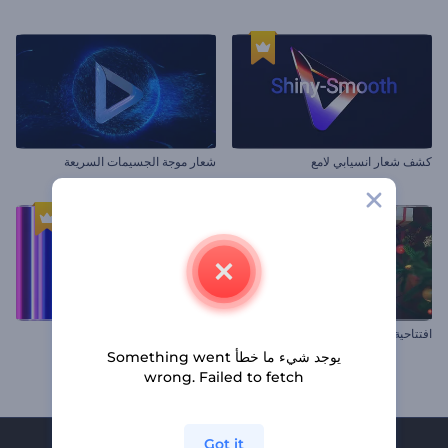
كشف شعار انسيابي لامع
شعار موجة الجسيمات السريعة
افتتاحية أضواء الكريسماس
شعار الزجاج المتقزح
يوجد شيء ما خطأ Something went
wrong. Failed to fetch
Got it