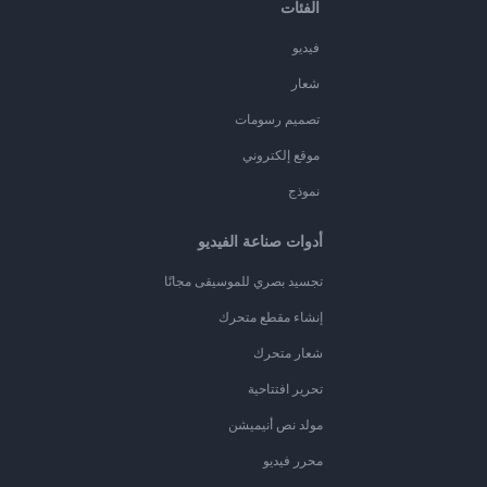
الفئات
فيديو
شعار
تصميم رسومات
موقع إلكتروني
نموذج
أدوات صناعة الفيديو
تجسيد بصري للموسيقى مجانًا
إنشاء مقطع متحرك
شعار متحرك
تحرير افتتاحية
مولد نص أنيميشن
محرر فيديو