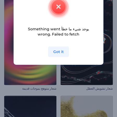
يوجد شيء ما خطأ Something went
wrong. Failed to fetch
Got it
شعار تشويش العطل
شعار متوهج بموجات قديمة