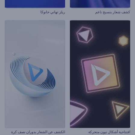
كشف شعار بنسيج ناعم
ريلز تهاني حانوكا
افتتاحية أشكال نيون متحركة
الكشف عن الشعار بدوران نصف كرة