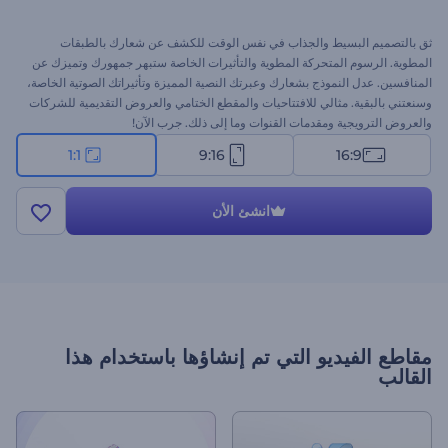
ثق بالتصميم البسيط والجذاب في نفس الوقت للكشف عن شعارك بالطبقات
المطوية. الرسوم المتحركة المطوية والتأثيرات الخاصة ستبهر جمهورك وتميزك عن
المنافسين. عدل النموذج بشعارك وعبرتك النصية المميزة وتأثيراتك الصوتية الخاصة،
وسنعتني بالبقية. مثالي للافتتاحيات والمقطع الختامي والعروض التقديمية للشركات
والعروض الترويجية ومقدمات القنوات وما إلى ذلك. جرب الآن!
1:1
9:16
16:9
انشئ الأن
مقاطع الفيديو التي تم إنشاؤها باستخدام هذا
القالب